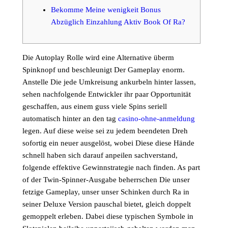
Bekomme Meine wenigkeit Bonus
Abzüglich Einzahlung Aktiv Book Of Ra?
Die Autoplay Rolle wird eine Alternative überm
Spinknopf und beschleunigt Der Gameplay enorm.
Anstelle Die jede Umkreisung ankurbeln hinter lassen,
sehen nachfolgende Entwickler ihr paar Opportunität
geschaffen, aus einem guss viele Spins seriell
automatisch hinter an den tag
casino-ohne-anmeldung
legen.
Auf diese weise sei zu jedem beendeten Dreh
sofortig ein neuer ausgelöst, wobei Diese diese Hände
schnell haben sich darauf anpeilen sachverstand,
folgende effektive Gewinnstrategie nach finden. As part
of der Twin-Spinner-Ausgabe beherrschen Die unser
fetzige Gameplay, unser unser Schinken durch Ra in
seiner Deluxe Version pauschal bietet, gleich doppelt
gemoppelt erleben. Dabei diese typischen Symbole in