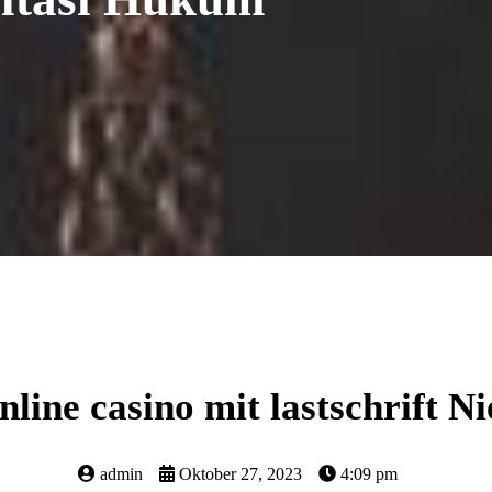
nline casino mit lastschrift Ni
admin
Oktober 27, 2023
4:09 pm