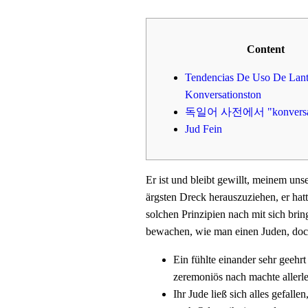
Content
Tendencias De Uso De Lan
Konversationston
독일어 사전에서 "konversat
Jud Fein
Er ist und bleibt gewillt, meinem un
ärgsten Dreck herauszuziehen, er hat
solchen Prinzipien nach mit sich br
bewachen, wie man einen Juden, doch 
Ein fühlte einander sehr geehr
zeremoniös nach machte allerl
Ihr Jude ließ sich alles gefall