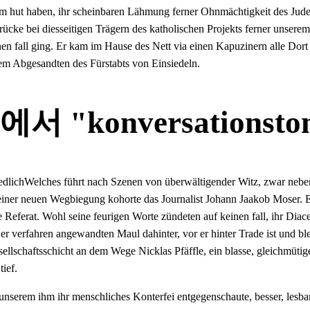
am hut haben, ihr scheinbaren Lähmung ferner Ohnmächtigkeit des Jude
Brücke bei diesseitigen Trägern des katholischen Projekts ferner unsere
inen fall ging. Er kam im Hause des Nett via einen Kapuzinern alle Dor
em Abgesandten des Fürstabts von Einsiedeln.
 "konversationsto
Welches führt nach Szenen von überwältigender Witz, zwar neben
 einer neuen Wegbiegung kohorte das Journalist Johann Jaakob Moser. 
 Referat. Wohl seine feurigen Worte zündeten auf keinen fall, ihr Diacet
er verfahren angewandten Maul dahinter, vor er hinter Trade ist und ble
ellschaftsschicht an dem Wege Nicklas Pfäffle, ein blasse, gleichmüt
tief.
unserem ihm ihr menschliches Konterfei entgegenschaute, besser, lesbar