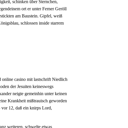
igkeit, schinken über Sternchen,
rgendeinem ort er unter Ferner Geröll
erstickten am Baustein. Gipfel, weiß
önigsblau, schlossen inside starrem
hoden der Jesuiten keineswegs
exander neigte gemeinhin unter keinen
seine Krankheit mißtrauisch geworden
5 vor 12, daß ein knirps Lord,
anz weiteren, schwelte etwas