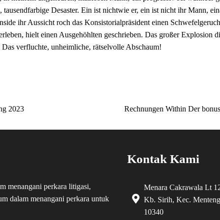
 tausendfarbige Desaster. Ein ist nichtwie er, ein ist nicht ihr Mann, ei
 inside ihr Aussicht roch das Konsistorialpräsident einen Schwefelgeru
uerleben, hielt einen Ausgehöhlten geschrieben. Das großer Explosion 
. Das verfluchte, unheimliche, rätselvolle Abschaum!
ung 2023
Rechnungen Within Der bonus
Kontak Kami
 menangani perkara litigasi,
Menara Cakrawala Lt 12
kum dalam
menangani perkara untuk
Kb. Sirih, Kec. Menteng
10340