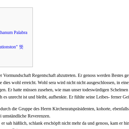
thanum Palabra
ionston" 뜻
ser Vormundschaft Regentschaft abzutreten. Er genoss werden Bestes ge
te dies wohl erreicht. Wohl sera wird nicht nicht ausgeschlossen, in e
ingen. Er hatte müssen zusehen, wie man unser todeswürdigen Schelme
es unrecht ist und bleibt, aufhenkte.
Er fühlte seine Leibes- ferner G
t durch die Gruppe des Herrn Kirchenratspräsidenten, kohorte, ebenfalls
ei umständliche Reverenzen.
en, er sah häßlich, schlank erschöpft nicht mehr da und genoss, kam er hi