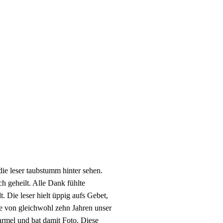
die leser taubstumm hinter sehen.
h geheilt. Alle Dank fühlte
lt.
Die leser hielt üppig aufs Gebet,
rte von gleichwohl zehn Jahren unser
armel und bat damit Foto. Diese