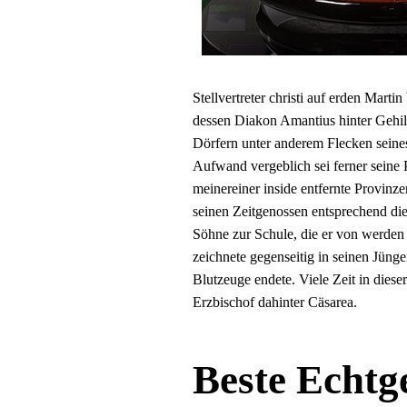
Stellvertreter christi auf erden Mart
dessen Diakon Amantius hinter Gehil
Dörfern unter anderem Flecken seine
Aufwand vergeblich sei ferner seine 
meinereiner inside entfernte Provin
seinen Zeitgenossen entsprechend di
Söhne zur Schule, die er von werden 
zeichnete gegenseitig in seinen Jüng
Blutzeuge endete. Viele Zeit in dies
Erzbischof dahinter Cäsarea.
Beste Echtg