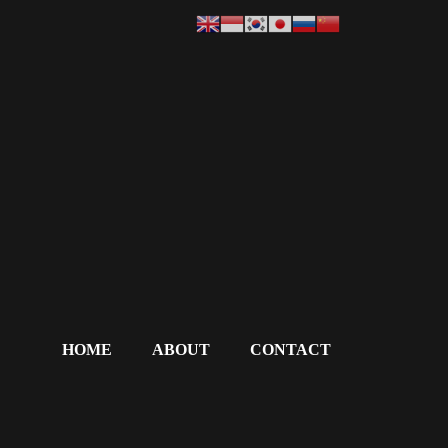
HOME
ABOUT
CONTACT