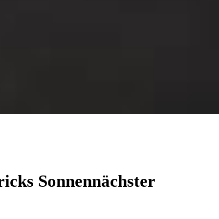
ricks Sonnennächster