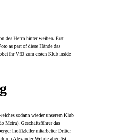
on des Herrn hinter weihen. Erst
oto as part of diese Hände das
obei ihr VfB zum ersten Klub inside
ng
as, welches sodann wieder unserem Klub
do Meira). Geschäftsführer das
er inoffizieller mitarbeiter Dritter
2 durch Alexander Wehrle abgelöst.