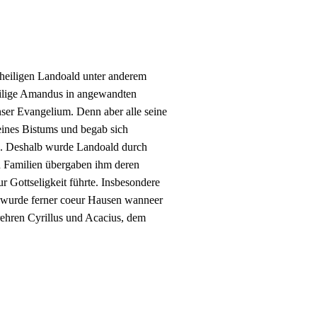
n heiligen Landoald unter anderem
eilige Amandus in angewandten
ser Evangelium. Denn aber alle seine
eines Bistums und begab sich
nn. Deshalb wurde Landoald durch
n Familien übergaben ihm deren
 Gottseligkeit führte. Insbesondere
rn wurde ferner coeur Hausen wanneer
rehren Cyrillus und Acacius, dem