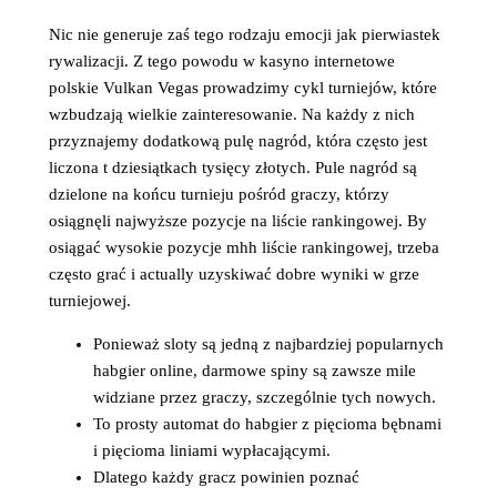
Nic nie generuje zaś tego rodzaju emocji jak pierwiastek
rywalizacji. Z tego powodu w kasyno internetowe
polskie Vulkan Vegas prowadzimy cykl turniejów, które
wzbudzają wielkie zainteresowanie. Na każdy z nich
przyznajemy dodatkową pulę nagród, która często jest
liczona t dziesiątkach tysięcy złotych. Pule nagród są
dzielone na końcu turnieju pośród graczy, którzy
osiągnęli najwyższe pozycje na liście rankingowej. By
osiągać wysokie pozycje mhh liście rankingowej, trzeba
często grać i actually uzyskiwać dobre wyniki w grze
turniejowej.
Ponieważ sloty są jedną z najbardziej popularnych
habgier online, darmowe spiny są zawsze mile
widziane przez graczy, szczególnie tych nowych.
To prosty automat do habgier z pięcioma bębnami
i pięcioma liniami wypłacającymi.
Dlatego każdy gracz powinien poznać