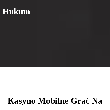
Hukum
Kasyno Mobilne Grać Na