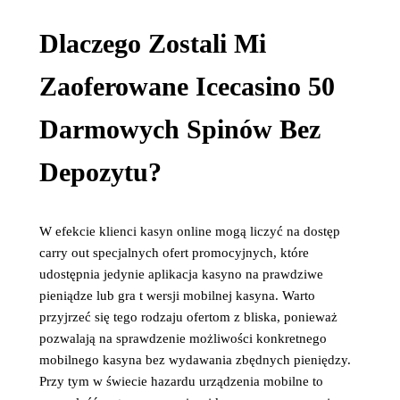
Dlaczego Zostali Mi
Zaoferowane Icecasino 50
Darmowych Spinów Bez
Depozytu?
W efekcie klienci kasyn online mogą liczyć na dostęp
carry out specjalnych ofert promocyjnych, które
udostępnia jedynie aplikacja kasyno na prawdziwe
pieniądze lub gra t wersji mobilnej kasyna. Warto
przyjrzeć się tego rodzaju ofertom z bliska, ponieważ
pozwalają na sprawdzenie możliwości konkretnego
mobilnego kasyna bez wydawania zbędnych pieniędzy.
Przy tym w świecie hazardu urządzenia mobilne to