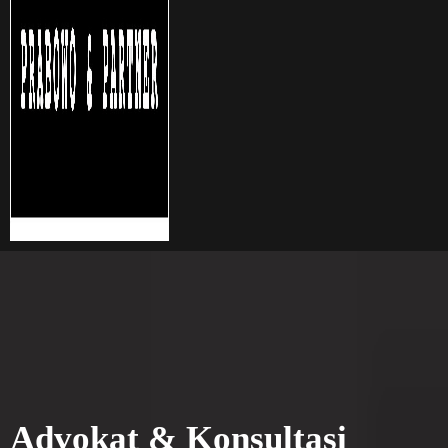
Advokat & Konsultasi