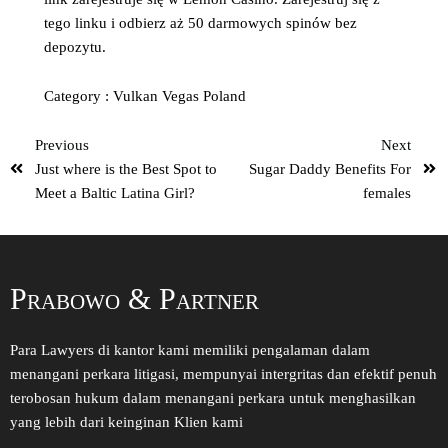
tego linku i odbierz aż 50 darmowych spinów bez
depozytu.
Category :
Vulkan Vegas Poland
Previous
Next
Just where is the Best Spot to
Sugar Daddy Benefits For
Meet a Baltic Latina Girl?
females
Prabowo & Partner
Para Lawyers di kantor kami memiliki pengalaman dalam
menangani perkara litigasi, mempunyai intergritas dan efektif penuh
terobosan hukum dalam
menangani perkara untuk menghasilkan
yang lebih dari keinginan Klien kami