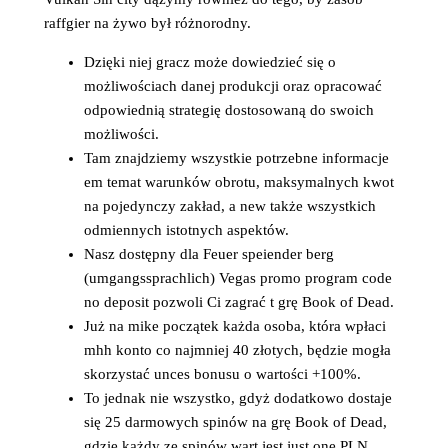
raffgier na żywo był różnorodny.
Dzięki niej gracz może dowiedzieć się o
możliwościach danej produkcji oraz opracować
odpowiednią strategię dostosowaną do swoich
możliwości.
Tam znajdziemy wszystkie potrzebne informacje
em temat warunków obrotu, maksymalnych kwot
na pojedynczy zakład, a new także wszystkich
odmiennych istotnych aspektów.
Nasz dostępny dla Feuer speiender berg
(umgangssprachlich) Vegas promo program code
no deposit pozwoli Ci zagrać t grę Book of Dead.
Już na mike początek każda osoba, która wpłaci
mhh konto co najmniej 40 złotych, będzie mogła
skorzystać unces bonusu o wartości +100%.
To jednak nie wszystko, gdyż dodatkowo dostaje
się 25 darmowych spinów na grę Book of Dead,
gdzie każdy ze spinów wart jest just one PLN.