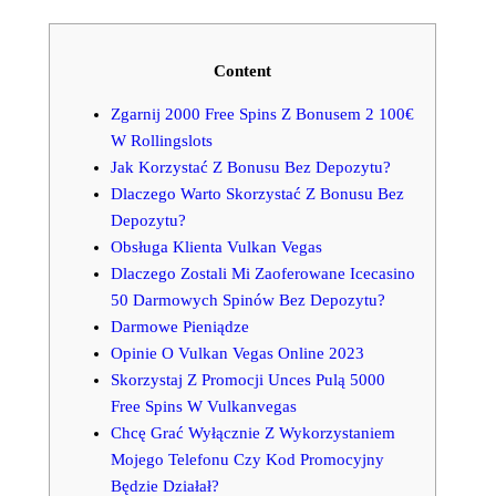
Content
Zgarnij 2000 Free Spins Z Bonusem 2 100€
W Rollingslots
Jak Korzystać Z Bonusu Bez Depozytu?
Dlaczego Warto Skorzystać Z Bonusu Bez
Depozytu?
Obsługa Klienta Vulkan Vegas
Dlaczego Zostali Mi Zaoferowane Icecasino
50 Darmowych Spinów Bez Depozytu?
Darmowe Pieniądze
Opinie O Vulkan Vegas Online 2023
Skorzystaj Z Promocji Unces Pulą 5000
Free Spins W Vulkanvegas
Chcę Grać Wyłącznie Z Wykorzystaniem
Mojego Telefonu Czy Kod Promocyjny
Będzie Działał?