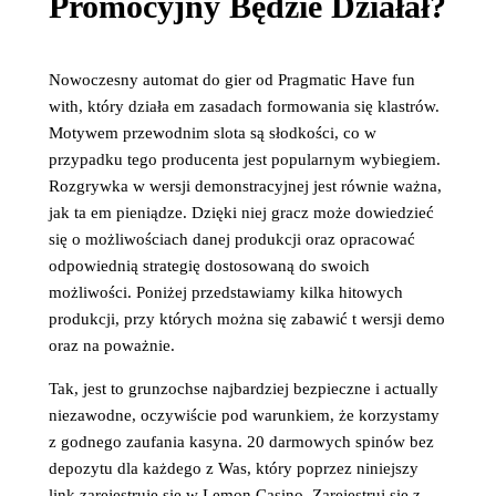
Promocyjny Będzie Działał?
Nowoczesny automat do gier od Pragmatic Have fun
with, który działa em zasadach formowania się klastrów.
Motywem przewodnim slota są słodkości, co w
przypadku tego producenta jest popularnym wybiegiem.
Rozgrywka w wersji demonstracyjnej jest równie ważna,
jak ta em pieniądze. Dzięki niej gracz może dowiedzieć
się o możliwościach danej produkcji oraz opracować
odpowiednią strategię dostosowaną do swoich
możliwości. Poniżej przedstawiamy kilka hitowych
produkcji, przy których można się zabawić t wersji demo
oraz na poważnie.
Tak, jest to grunzochse najbardziej bezpieczne i actually
niezawodne, oczywiście pod warunkiem, że korzystamy
z godnego zaufania kasyna. 20 darmowych spinów bez
depozytu dla każdego z Was, który poprzez niniejszy
link zarejestruje się w Lemon Casino. Zarejestruj się z