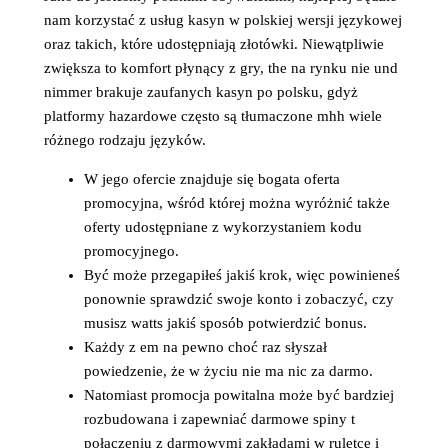
nam korzystać z usług kasyn w polskiej wersji językowej
oraz takich, które udostępniają złotówki. Niewątpliwie
zwiększa to komfort płynący z gry, the na rynku nie und
nimmer brakuje zaufanych kasyn po polsku, gdyż
platformy hazardowe często są tłumaczone mhh wiele
różnego rodzaju języków.
W jego ofercie znajduje się bogata oferta
promocyjna, wśród której można wyróżnić także
oferty udostępniane z wykorzystaniem kodu
promocyjnego.
Być może przegapiłeś jakiś krok, więc powinieneś
ponownie sprawdzić swoje konto i zobaczyć, czy
musisz watts jakiś sposób potwierdzić bonus.
Każdy z em na pewno choć raz słyszał
powiedzenie, że w życiu nie ma nic za darmo.
Natomiast promocja powitalna może być bardziej
rozbudowana i zapewniać darmowe spiny t
połączeniu z darmowymi zakładami w ruletce i